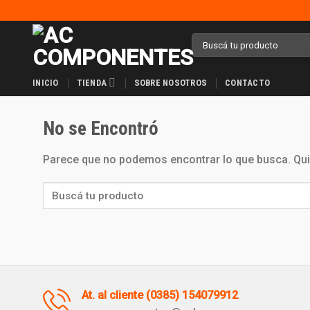
Skip
to
Buscar
content
por:
INICIO
TIENDA
SOBRE NOSOTROS
CONTACTO
No se Encontró
Parece que no podemos encontrar lo que busca. Qui
At. al cliente (0385) 154079912