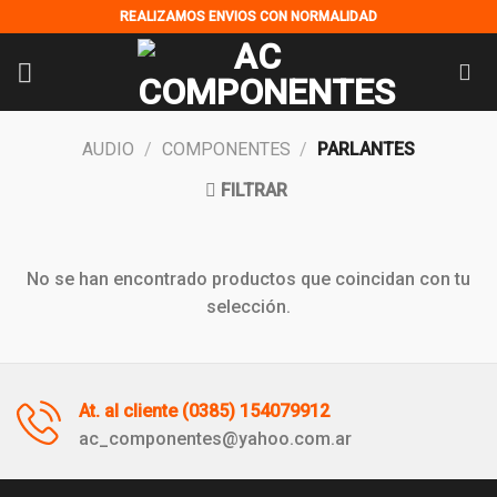
Skip
REALIZAMOS ENVIOS CON NORMALIDAD
to
content
AUDIO
/
COMPONENTES
/
PARLANTES
FILTRAR
No se han encontrado productos que coincidan con tu
selección.
At. al cliente (0385) 154079912
ac_componentes@yahoo.com.ar