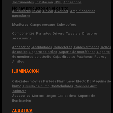
Instrumentos
Instalación
USB
Accesorios
No hay productos en el carrito.
Auriculares
In ear
On ear
Over ear
Amplificador de
auriculares
Monitores
Campo cercano
Subwoofers
Componentes
Parlantes
Drivers
Tweeters
Difusores
Accesorios
Accesorios
Adaptadores
Conectores
Cables armados
Rollos
de cables
Soporte de bafles
Soporte de micrófonos
Soporte
de monitores de estudio
Cajas directas
Patcheras
Racks y
Anviles
ILUMINACION
Cabezales móviles
Par leds
Flash
Laser
Efecto DJ
Maquina de
humo
Liquido de humo
Controladores
Consolas dmx
Splitters
Accesorios
Morsas
Lingas
Cables dmx
Soporte de
iluminación
ACUSTICA