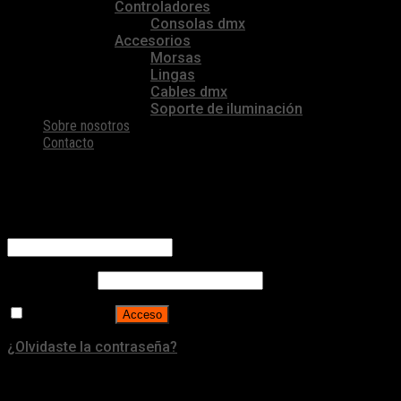
Controladores
Consolas dmx
Accesorios
Morsas
Lingas
Cables dmx
Soporte de iluminación
Sobre nosotros
Contacto
Acceder
Nombre de usuario o correo electrónico
*
Contraseña
*
Recuérdame
Acceso
¿Olvidaste la contraseña?
¿Necesitás ayuda?