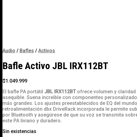
Audio
/
Bafles
/
Activos
Bafle Activo JBL IRX112BT
$
1.049.999
El bafle PA portátil
JBL IRX112BT
ofrece volumen y claridad l
asequible. Suena increíble con componentes personalizados
más grandes. Los ajustes preestablecidos de EQ del mundo r
retroalimentación dbx DriveRack incorporada le permite s
por Bluetooth y asegúrese de que su voz se transmita sob
este PA liviano y duradero.
Sin existencias