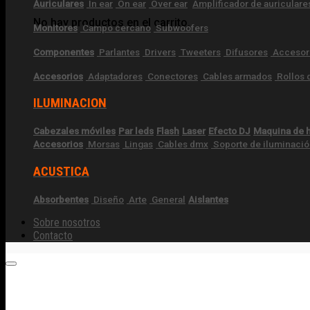
Auriculares
In ear
On ear
Over ear
Amplificador de auriculare
No hay productos en el carrito.
Monitores
Campo cercano
Subwoofers
Componentes
Parlantes
Drivers
Tweeters
Difusores
Accesor
Accesorios
Adaptadores
Conectores
Cables armados
Rollos 
ILUMINACION
Cabezales móviles
Par leds
Flash
Laser
Efecto DJ
Maquina de
Accesorios
Morsas
Lingas
Cables dmx
Soporte de iluminaci
ACUSTICA
Absorbentes
Diseño
Arte
General
Aislantes
Sobre nosotros
Contacto