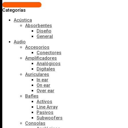
Seguir comprando
Categorías
Acústica
Absorbentes
Diseño
General
Audio
Accesorios
Conectores
Amplificadores
Analógicos
Digitales
Auriculares
In ear
On ear
Over ear
Bafles
Activos
Line Array
Pasivos
Subwoofers
Consolas