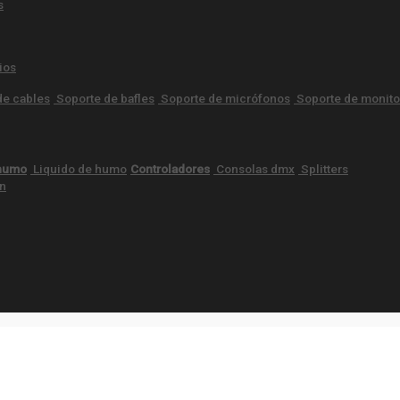
s
ios
de cables
Soporte de bafles
Soporte de micrófonos
Soporte de monito
 humo
Liquido de humo
Controladores
Consolas dmx
Splitters
ón