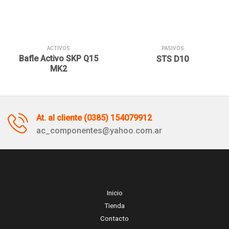
deseos
deseos
ACTIVOS
PASIVOS
Bafle Activo SKP Q15
STS D10
MK2
At. al cliente (0385) 154079912
ac_componentes@yahoo.com.ar
Inicio
Tienda
Contacto