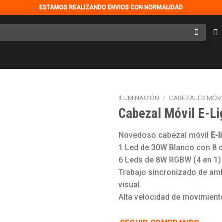
ESTAMOS REALIZANDO ENVIOS CON NORMALIDAD
ILUMINACIÓN
/
CABEZALES MÓV
Cabezal Móvil E-Li
Novedoso cabezal móvil
E-l
Añadir
1 Led de 30W Blanco con 8 c
a la
lista de
6 Leds de 8W RGBW (4 en 1)
deseos
Trabajo sincronizado de am
visual.
Alta velocidad de movimient