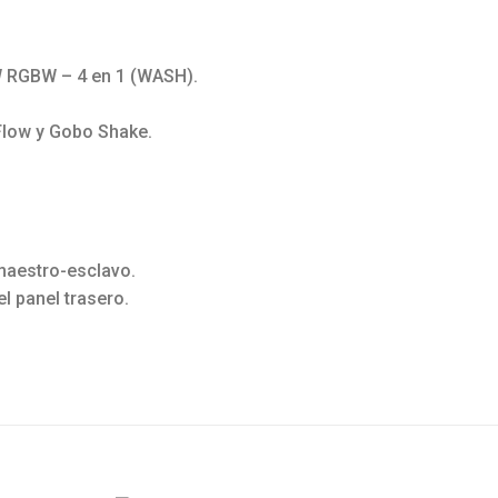
W RGBW – 4 en 1 (WASH).
Flow y Gobo Shake.
maestro-esclavo.
l panel trasero.