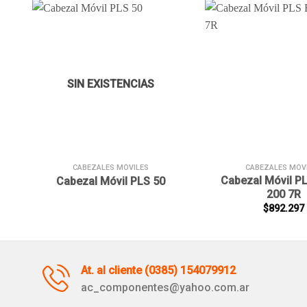
Añadir
a la
lista de
SIN EXISTENCIAS
deseos
+
+
CABEZALES MÓVILES
CABEZALES MÓV
Cabezal Móvil P
Cabezal Móvil PLS 50
200 7R
$
892.297
At. al cliente (0385) 154079912
ac_componentes@yahoo.com.ar