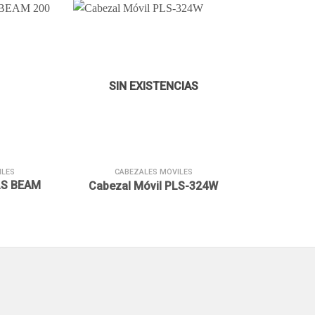
Añadir
Añadir
a la
a la
lista de
lista de
SIN EXISTENCIAS
deseos
deseos
+
ILES
CABEZALES MÓVILES
LS BEAM
Cabezal Móvil PLS-324W