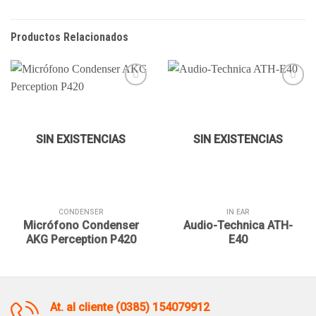
Productos Relacionados
Añadir
Añadir
a la
a la
SIN EXISTENCIAS
SIN EXISTENCIAS
lista de
lista de
deseos
deseos
CONDENSER
IN EAR
Micrófono Condenser
Audio-Technica ATH-
AKG Perception P420
E40
At. al cliente (0385) 154079912