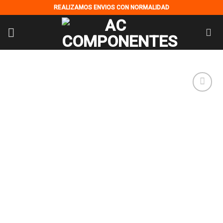
Skip
REALIZAMOS ENVIOS CON NORMALIDAD
to
content
Añadir
a la
lista de
deseos