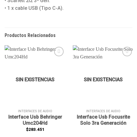
• Scarlett 2i2 3ª Gen.
• 1 x cable USB (Tipo C-A).
Productos Relacionados
Añadir
Añadir
a la
a la
SIN EXISTENCIAS
SIN EXISTENCIAS
lista de
lista de
deseos
deseos
INTERFACES DE AUDIO
INTERFACES DE AUDIO
Interface Usb Behringer
Interface Usb Focusrite
Umc204Hd
Solo 3ra Generación
$
283.451