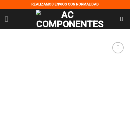
Skip
REALIZAMOS ENVIOS CON NORMALIDAD
to
content
Añadir
a la
lista de
deseos