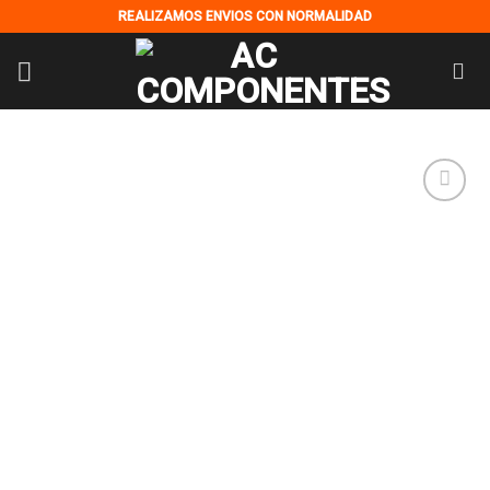
Skip
REALIZAMOS ENVIOS CON NORMALIDAD
to
content
Añadir
a la
lista de
deseos