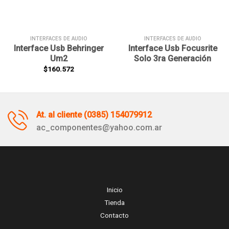
INTERFACES DE AUDIO
INTERFACES DE AUDIO
Interface Usb Behringer
Interface Usb Focusrite
Um2
Solo 3ra Generación
$
160.572
At. al cliente (0385) 154079912
ac_componentes@yahoo.com.ar
Inicio
Tienda
Contacto